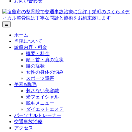
お問い合わせ
メ
ニ
ホーム
ュ
ー
当院について
の
診療内容・料金
設
概要・料金
定
頭・首・肩の症状
腰の症状
女性の身体の悩み
スポーツ障害
美容&脱毛
刺さない美容鍼
光フェイシャル
脱毛メニュー
ダイエットエステ
パーソナルトレーナー
交通事故治療
アクセス