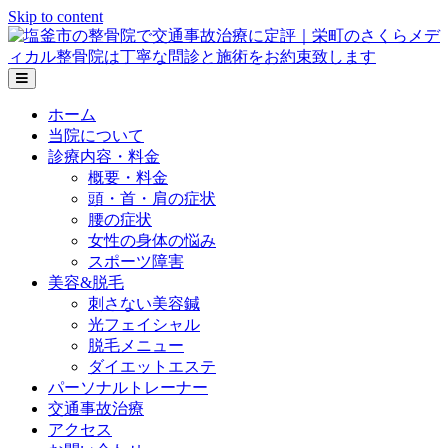
Skip to content
メ
ニ
ホーム
ュ
ー
当院について
の
診療内容・料金
設
概要・料金
定
頭・首・肩の症状
腰の症状
女性の身体の悩み
スポーツ障害
美容&脱毛
刺さない美容鍼
光フェイシャル
脱毛メニュー
ダイエットエステ
パーソナルトレーナー
交通事故治療
アクセス