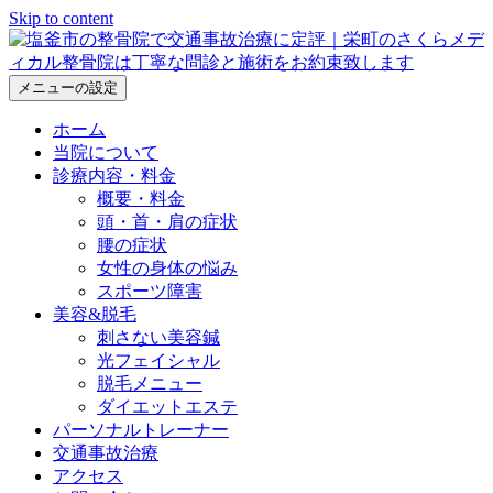
Skip to content
メニューの設定
ホーム
当院について
診療内容・料金
概要・料金
頭・首・肩の症状
腰の症状
女性の身体の悩み
スポーツ障害
美容&脱毛
刺さない美容鍼
光フェイシャル
脱毛メニュー
ダイエットエステ
パーソナルトレーナー
交通事故治療
アクセス