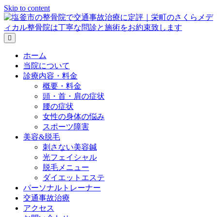
Skip to content
メ
ニ
ホーム
ュ
ー
当院について
の
診療内容・料金
設
概要・料金
定
頭・首・肩の症状
腰の症状
女性の身体の悩み
スポーツ障害
美容&脱毛
刺さない美容鍼
光フェイシャル
脱毛メニュー
ダイエットエステ
パーソナルトレーナー
交通事故治療
アクセス