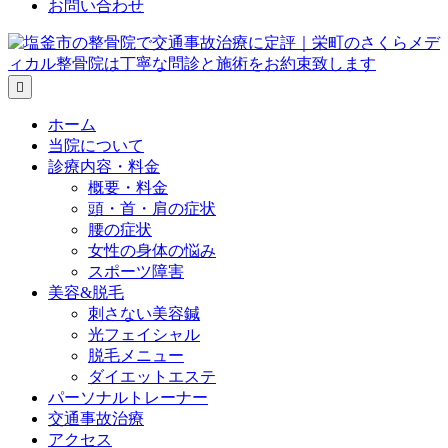
お問い合わせ
メ
ニ
ュ
ホーム
ー
当院について
の
診療内容・料金
設
概要・料金
定
頭・首・肩の症状
腰の症状
女性の身体の悩み
スポーツ障害
美容&脱毛
刺さない美容鍼
光フェイシャル
脱毛メニュー
ダイエットエステ
パーソナルトレーナー
交通事故治療
アクセス