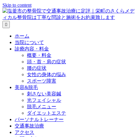
Skip to content
メ
ニ
ュ
ホーム
ー
当院について
の
診療内容・料金
設
概要・料金
定
頭・首・肩の症状
腰の症状
女性の身体の悩み
スポーツ障害
美容&脱毛
刺さない美容鍼
光フェイシャル
脱毛メニュー
ダイエットエステ
パーソナルトレーナー
交通事故治療
アクセス